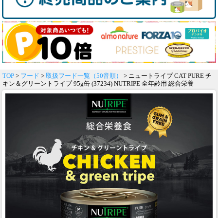
TOP
>
フード
>
取扱フード一覧（50音順）
> ニュートライプ CAT PURE チ
キン＆グリーントライプ 95g缶 (37234) NUTRIPE 全年齢用 総合栄養