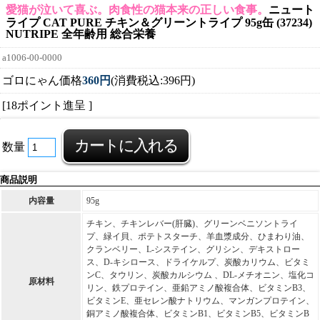
愛猫が泣いて喜ぶ。肉食性の猫本来の正しい食事。
ニュート
ライプ CAT PURE チキン＆グリーントライプ 95g缶 (37234)
NUTRIPE 全年齢用 総合栄養
a1006-00-0000
ゴロにゃん価格
360円
(消費税込:396円)
[18ポイント進呈 ]
数量
商品説明
内容量
95g
チキン、チキンレバー(肝臓)、グリーンベニソントライ
プ、緑イ貝、ポテトスターチ、羊血漿成分、ひまわり油、
クランベリー、L-システイン、グリシン、デキストロー
ス、D-キシロース、ドライケルプ、炭酸カリウム、ビタミ
ンC、タウリン、炭酸カルシウム 、DL-メチオニン、塩化コ
原材料
リン、鉄プロテイン、亜鉛アミノ酸複合体、ビタミンB3、
ビタミンE、亜セレン酸ナトリウム、マンガンプロテイン、
銅アミノ酸複合体、ビタミンB1、ビタミンB5、ビタミンB