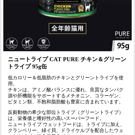
ニュートライプ CAT PURE チキン＆グリーン
トライプ 95g缶
低カロリー＆低脂肪のチキンとグリーントライプを使
用。
チキンは、アミノ酸バランスに優れ、良質なタンパク
源や肝機能をサポートするメチオニン、コラーゲン、
ビタミン類、不飽和脂肪酸も豊富に含まれています。
反芻動物の希少な部位トライプ（グリーントライプ）
は、栄養価と嗜好性の高いスーパーフード。
ニュートライプ ウェットフードは、トライプに加え、
クランベリー、緑イ貝、ドライケルプを配合したウェ