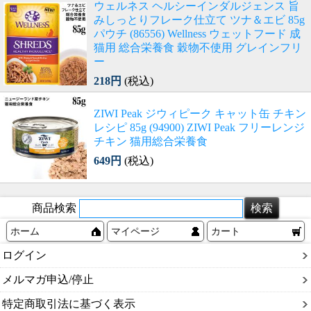
ウェルネス ヘルシーインダルジェンス 旨
みしっとりフレーク仕立て ツナ＆エビ 85g
パウチ (86556) Wellness ウェットフード 成
猫用 総合栄養食 穀物不使用 グレインフリ
ー
218円
(税込)
ZIWI Peak ジウィピーク キャット缶 チキン
レシピ 85g (94900) ZIWI Peak フリーレンジ
チキン 猫用総合栄養食
649円
(税込)
商品検索
ホーム
マイページ
カート
ログイン
メルマガ申込/停止
特定商取引法に基づく表示