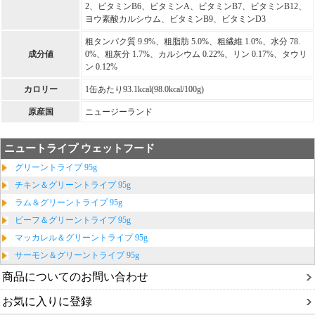
2、ビタミンB6、ビタミンA、ビタミンB7、ビタミンB12、
ヨウ素酸カルシウム、ビタミンB9、ビタミンD3
粗タンパク質 9.9%、粗脂肪 5.0%、粗繊維 1.0%、水分 78.
成分値
0%、粗灰分 1.7%、カルシウム 0.22%、リン 0.17%、タウリ
ン 0.12%
カロリー
1缶あたり93.1kcal(98.0kcal/100g)
原産国
ニュージーランド
ニュートライプ ウェットフード
グリーントライプ 95g
チキン＆グリーントライプ 95g
ラム＆グリーントライプ 95g
ビーフ＆グリーントライプ 95g
マッカレル＆グリーントライプ 95g
サーモン＆グリーントライプ 95g
商品についてのお問い合わせ
お気に入りに登録