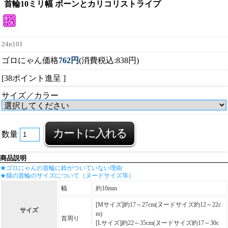
首輪10ミリ幅 ボーンとカリコリストライプ
24n101
ゴロにゃん価格
762円
(消費税込:838円)
[38ポイント進呈 ]
サイズ／カラー
数量
商品説明
★ゴロにゃんの首輪に鈴がついていない理由
★猫の首輪のサイズについて（ヌードサイズ等）
幅
約10mm
[Mサイズ]約17～27cm(ヌードサイズ約12～22c
サイズ
m)
首周り
[Lサイズ]約22～35cm(ヌードサイズ約17～30c