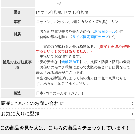
m)
重さ
[Mサイズ] 約5g、[Lサイズ] 約5g
素材
コットン、バックル、樹脂(カシメ・留め具)、カン
・お名前や電話番号を書き込める《
お名前シール
》付
付属
・首輪の緩みを防ぐ《
サイズ固定両面テープ
》付
・一定の力が加わると外れる留め具。
(※安全を100％確保
するというものではありません。)
・手洗いでお洗濯できます。
・安心安全な【
光触媒加工
】で、抗菌・防臭・防汚の機能
補足および注意事
・お使いのモニタ環境によって実際の色合いとは異なって
項
表示される場合がございます。
※生地の裁断箇所によって柄の出方は一点一点異なりま
す。あらかじめご了承ください。
製造
日本 (ゴロにゃんオリジナル)
商品についてのお問い合わせ
お気に入りに登録
この商品を見た人は、こちらの商品もチェックしています！