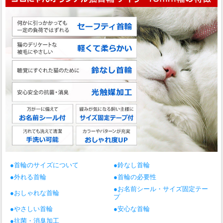
●首輪のサイズについて
●鈴なし首輪
●外れる首輪
●首輪の必要性
●お名前シール・サイズ固定テー
●おしゃれな首輪
プ
●やさしい首輪
●安心な首輪
●抗菌・消臭加工