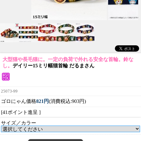
大型猫や長毛猫に。一定の負荷で外れる安全な首輪。鈴な
し。
デイリー15ミリ幅猫首輪 だるまさん
25073-99
ゴロにゃん価格
821円
(消費税込:903円)
[41ポイント進呈 ]
サイズ／カラー