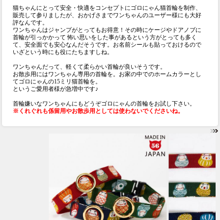
猫ちゃんにとって安全・快適をコンセプトにゴロにゃん猫首輪を制作、
販売して参りましたが、おかげさまでワンちゃんのユーザー様にも大好
評なんです。
ワンちゃんはジャンプがとってもお得意！その時にケージやドアノブに
首輪が引っかかって 怖い思いをした事があるという方がとっても多く
て、安全面でも安心なんだそうです。お名前シールも貼っておけるので
いざという時にも役にたちますしね。
ワンちゃんだって、軽くて柔らかい首輪が良いそうです。
お散歩用にはワンちゃん専用の首輪を。お家の中でのホームカラーとし
てゴロにゃんの15ミリ猫首輪を。
というご愛用者様が急増中です♪
首輪嫌いなワンちゃんにもどうぞゴロにゃんの首輪をお試し下さい。
※くれぐれも係留用やお散歩用としては使わないでくださいね。