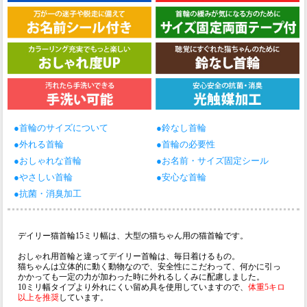
●首輪のサイズについて
●鈴なし首輪
●外れる首輪
●首輪の必要性
●おしゃれな首輪
●お名前・サイズ固定シール
●やさしい首輪
●安心な首輪
●抗菌・消臭加工
デイリー猫首輪15ミリ幅は、大型の猫ちゃん用の猫首輪です。
おしゃれ用首輪と違ってデイリー首輪は、毎日着けるもの。
猫ちゃんは立体的に動く動物なので、安全性にこだわって、何かに引っ
かかっても一定の力が加わった時に外れるしくみに配慮しました。
10ミリ幅タイプより外れにくい留め具を使用していますので、
体重5キロ
以上を推奨
しています。