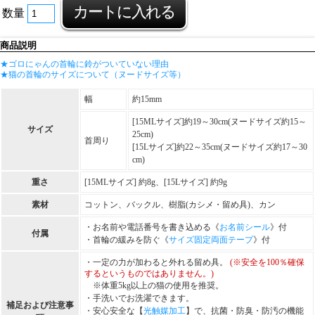
数量
商品説明
★ゴロにゃんの首輪に鈴がついていない理由
★猫の首輪のサイズについて（ヌードサイズ等）
幅
約15mm
[15MLサイズ]約19～30cm(ヌードサイズ約15～
サイズ
25cm)
首周り
[15Lサイズ]約22～35cm(ヌードサイズ約17～30
cm)
重さ
[15MLサイズ] 約8g、[15Lサイズ] 約9g
素材
コットン、バックル、樹脂(カシメ・留め具)、カン
・お名前や電話番号を書き込める《
お名前シール
》付
付属
・首輪の緩みを防ぐ《
サイズ固定両面テープ
》付
・一定の力が加わると外れる留め具。
(※安全を100％確保
するというものではありません。)
※体重5kg以上の猫の使用を推奨。
・手洗いでお洗濯できます。
補足および注意事
・安心安全な【
光触媒加工
】で、抗菌・防臭・防汚の機能