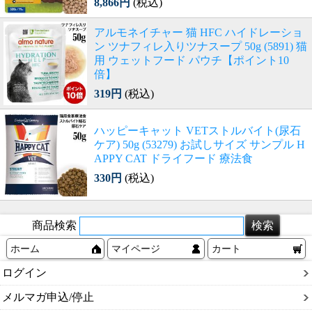
8,866円
(税込)
アルモネイチャー 猫 HFC ハイドレーショ
ン ツナフィレ入りツナスープ 50g (5891) 猫
用 ウェットフード パウチ【ポイント10
倍】
319円
(税込)
ハッピーキャット VETストルバイト(尿石
ケア) 50g (53279) お試しサイズ サンプル H
APPY CAT ドライフード 療法食
330円
(税込)
商品検索
ホーム
マイページ
カート
ログイン
メルマガ申込/停止