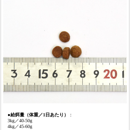
●給餌量（体重／1日あたり）
：
3kg／40-50g
4kg／45-60g