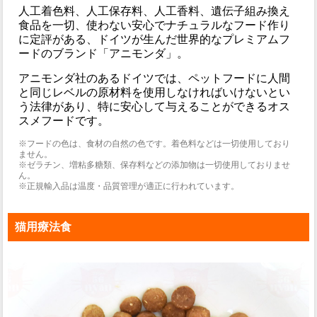
人工着色料、人工保存料、人工香料、遺伝子組み換え
食品を一切、使わない安心でナチュラルなフード作り
に定評がある、ドイツが生んだ世界的なプレミアムフ
ードのブランド「アニモンダ」。
アニモンダ社のあるドイツでは、ペットフードに人間
と同じレベルの原材料を使用しなければいけないとい
う法律があり、特に安心して与えることができるオス
スメフードです。
※フードの色は、食材の自然の色です。着色料などは一切使用しており
ません。
※ゼラチン、増粘多糖類、保存料などの添加物は一切使用しておりませ
ん。
※正規輸入品は温度・品質管理が適正に行われています。
猫用療法食