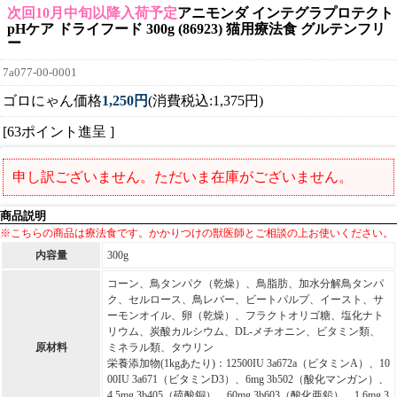
次回10月中旬以降入荷予定
アニモンダ インテグラプロテクト
pHケア ドライフード 300g (86923) 猫用療法食 グルテンフリ
ー
7a077-00-0001
ゴロにゃん価格
1,250円
(消費税込:1,375円)
[63ポイント進呈 ]
申し訳ございません。ただいま在庫がございません。
商品説明
※こちらの商品は療法食です。かかりつけの獣医師とご相談の上お使いください。
内容量
300g
コーン、鳥タンパク（乾燥）、鳥脂肪、加水分解鳥タンパ
ク、セルロース、鳥レバー、ビートパルプ、イースト、サ
ーモンオイル、卵（乾燥）、フラクトオリゴ糖、塩化ナト
リウム、炭酸カルシウム、DL-メチオニン、ビタミン類、
原材料
ミネラル類、タウリン
栄養添加物(1kgあたり)：12500IU 3a672a（ビタミンA）、10
00IU 3a671（ビタミンD3）、6mg 3b502（酸化マンガン）、
4.5mg 3b405（硫酸銅）、60mg 3b603（酸化亜鉛）、1.6mg 3