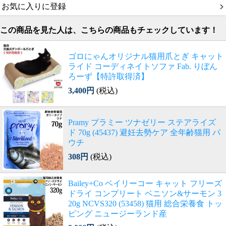
お気に入りに登録
この商品を見た人は、こちらの商品もチェックしています！
ゴロにゃんオリジナル猫用爪とぎ キャット
ライド コーディネイトソファ Fab. りぼん
ろーず【特許取得済】
3,400円
(税込)
Pramy プラミー ツナゼリー ステアライズ
ド 70g (45437) 避妊去勢ケア 全年齢猫用 パ
ウチ
308円
(税込)
Bailey+Co ベイリーコー キャット フリーズ
ドライ コンプリート ベニソン&サーモン 3
20g NCVS320 (53458) 猫用 総合栄養食 トッ
ピング ニュージーランド産