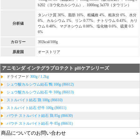
b202（ヨウ化カルシウム）、1000mg 3a370（タウリン）
タンパク質 30%、脂肪 16%、粗繊維 4%、粗灰分 6%、水分
6%、カルシウム 1%、リン 0.77%、ナトリウム 0.43%、カリ
分析値
ウム 0.48%、マグネシウム 0.08%、塩化物 0.6%、硫黄 0.5
6%
カロリー
392kcal/100g
原産国
オーストリア
アニモンダ インテグラプロテクト pHケアシリーズ
ドライフード
300g
/
1.2kg
シュウ酸カルシウム結石 鴨 100g (86612)
シュウ酸カルシウム結石 牛 100g (86613)
ストルバイト結石 鶏 100g (86610)
ストルバイト結石 仔牛 100g (86611)
パウチ ストルバイト結石 鶏 85g (86630)
パウチ ストルバイト結石 牛 85g (86631)
商品についてのお問い合わせ