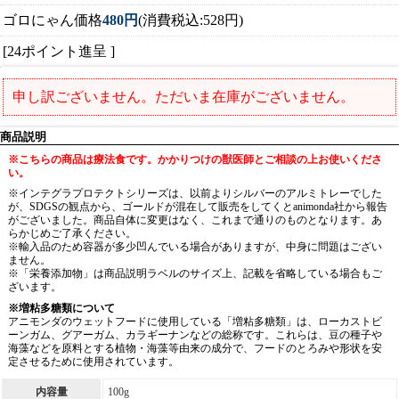
ゴロにゃん価格
480円
(消費税込:528円)
[24ポイント進呈 ]
申し訳ございません。ただいま在庫がございません。
商品説明
※こちらの商品は療法食です。かかりつけの獣医師とご相談の上お使いくださ
い。
※インテグラプロテクトシリーズは、以前よりシルバーのアルミトレーでした
が、SDGSの観点から、ゴールドが混在して販売をしてくとanimonda社から報告
がございました。商品自体に変更はなく、これまで通りのものとなります。あ
らかじめご了承ください。
※輸入品のため容器が多少凹んでいる場合がありますが、中身に問題はござい
ません。
※「栄養添加物」は商品説明ラベルのサイズ上、記載を省略している場合もご
ざいます。
※増粘多糖類について
アニモンダのウェットフードに使用している「増粘多糖類」は、ローカストビ
ーンガム、グアーガム、カラギーナンなどの総称です。これらは、豆の種子や
海藻などを原料とする植物・海藻等由来の成分で、フードのとろみや形状を安
定させるために使用されています。
内容量
100g