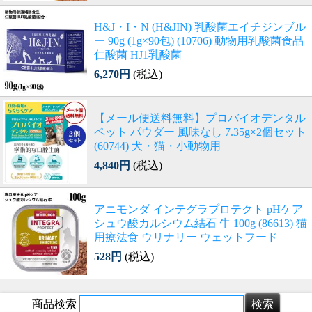
H&J・I・N (H&JIN) 乳酸菌エイチジンブル
ー 90g (1g×90包) (10706) 動物用乳酸菌食品
仁酸菌 HJ1乳酸菌
6,270円
(税込)
【メール便送料無料】プロバイオデンタル
ペット パウダー 風味なし 7.35g×2個セット
(60744) 犬・猫・小動物用
4,840円
(税込)
アニモンダ インテグラプロテクト pHケア
シュウ酸カルシウム結石 牛 100g (86613) 猫
用療法食 ウリナリー ウェットフード
528円
(税込)
商品検索