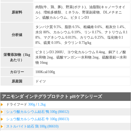
肉類(牛、鶏、豚)、野菜(ポテト)、油脂類(キャノーラオイ
原材料
ル)、増粘多糖類、ミネラル、野菜副産物、DLメチオニ
ン、硫酸カルシウム、ビタミンD3
タンパク質 9.5%、脂肪 6.5%、粗繊維 0.6%、粗灰分 1.4%、
水分 80%、カルシウム 0.19%、リン 0.17%、ナトリウム 0.1
分析値
8%、マグネシウム 0.013%、カリウム 0.25%、塩化物 0.1
8%、硫黄 0.19%、タウリン 0.75g/kg
ビタミンD3 200IU、ヨウ化カルシウム 0.4mg、銅アミノ酸
栄養添加物（1kg
水和物 2mg、硫酸マンガン一水和物 2mg、硫酸亜鉛一水和
あたり）
物 16mg
カロリー
100Kcal/100g
原産国
ドイツ
アニモンダ インテグラプロテクト pHケアシリーズ
ドライフード
300g
/
1.2kg
シュウ酸カルシウム結石 鴨 100g (86612)
シュウ酸カルシウム結石 牛 100g (86613)
ストルバイト結石 鶏 100g (86610)