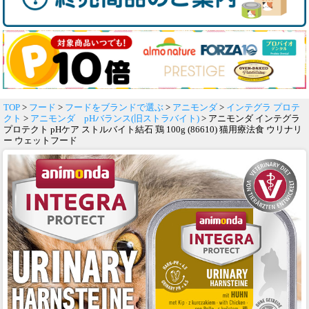
TOP
>
フード
>
フードをブランドで選ぶ
>
アニモンダ
>
インテグラ プロテ
クト
>
アニモンダ pHバランス(旧ストラバイト)
> アニモンダ インテグラ
プロテクト pHケア ストルバイト結石 鶏 100g (86610) 猫用療法食 ウリナリ
ー ウェットフード