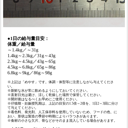
●1日の給与量目安：
体重／給与量
～1.4kg／～31g
1.4kg～2.3kg／31g～43g
2.3kg～4.5kg／43g～65g
4.5kg～6.8kg／65g～86g
6.8kg～9kg／86g～98g
※上記は「めやす」です。体調・体型等に注意しながら与えてくださ
い。
※新鮮な水が常に飲めるようにしておいてください。
※直射日光は避け、涼しく乾燥した場所で保管してください。
※開封後はなるべくお早めにご使用ください。
※仔猫期・妊娠授乳期は、上記の目安の1.5倍～2倍を、1日2～3回に分け
て与えてください。
※着色料、発光剤、人工保存料を使用していないため、フードの色、に
おい、形状は製造の季節や時期によりバラつきがあります。
※食材の小さな欠片、骨などがそのまま混入している場合があります。