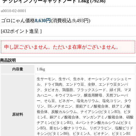
チ グレインフリーキャットフード 1.8kg (79236)
a0010-02-0001
ゴロにゃん価格
8,630円
(消費税込:9,493円)
[432ポイント進呈 ]
申し訳ございません。ただいま在庫がございません。
商品説明
内容量
1.8kg
生サーモン、生サバ、生ホキ、オーシャンフィッシュミー
ル、ドライ鶏肉、エンドウ豆、全卵、エンドウ豆タンパ
ク、タピオカ、鶏脂肪、フラックスシード、緑イ貝、マヌ
カハニー、キウイフルーツ、醸造用酵母、天然フレーバ
ー、そら豆、ビネガー、塩化カリウム、塩化コリン、タウ
リン、DL-メチオニン、亜鉛アミノ酸複合体、鉄アミノ酸
複合体、炭酸カルシウム、ナイアシン(ビタミンB3)、ビタ
原材料
ミンE、銅アミノ酸複合体、マンガンアミノ酸複合体、硝酸
チアミン(ビタミンB1)、d-パントテン酸カルシウム(ビタミ
ンB5)、亜セレン酸ナトリウム、リボフラビン、塩酸ピリド
キシン(ビタミンB6)、ビタミンA、ビオチン、ビタミンB1