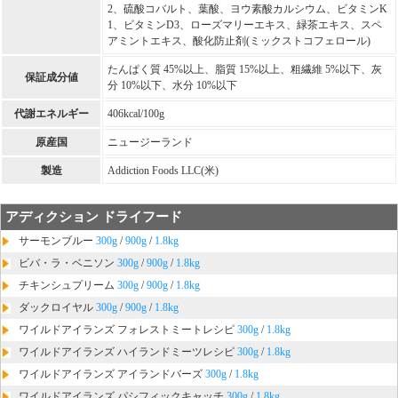
2、硫酸コバルト、葉酸、ヨウ素酸カルシウム、ビタミンK
1、ビタミンD3、ローズマリーエキス、緑茶エキス、スペ
アミントエキス、酸化防止剤(ミックストコフェロール)
たんぱく質 45%以上、脂質 15%以上、粗繊維 5%以下、灰
保証成分値
分 10%以下、水分 10%以下
代謝エネルギー
406kcal/100g
原産国
ニュージーランド
製造
Addiction Foods LLC(米)
アディクション ドライフード
サーモンブルー
300g
/
900g
/
1.8kg
ビバ・ラ・ベニソン
300g
/
900g
/
1.8kg
チキンシュプリーム
300g
/
900g
/
1.8kg
ダックロイヤル
300g
/
900g
/
1.8kg
ワイルドアイランズ フォレストミートレシピ
300g
/
1.8kg
ワイルドアイランズ ハイランドミーツレシピ
300g
/
1.8kg
ワイルドアイランズ アイランドバーズ
300g
/
1.8kg
ワイルドアイランズ パシフィックキャッチ
300g
/
1.8kg