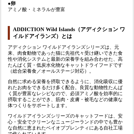
●卵
アミノ酸・ミネラルが豊富
ADDICTION Wild Islands（アディクション ワ
イルドアイランズ）とは
アディクション ワイルドアイランズシリーズは、元
来、肉食動物であった猫に先祖代々受け継いできた食
性や消化システムと最新の栄養学を組み合わせた、高
たんぱく質・低炭水化物なキャットドライフードです
（総合栄養食／オールステージ対応）。
自然に求める栄養を摂取できるように、消化吸収に優
れたお肉をできるだけ多く配合。良質な動物性たんぱ
く質が豊富なレシピなので、必須アミノ酸を効率的に
摂取することができ、筋肉・皮膚・被毛などの健康な
体つくりをサポートします。
ワイルドアイランズシリーズのキャットフードは、安
心・安全でクリーンなニュージーランドの中でも豊か
な自然に恵まれたベイオブプレンティにある自社工場
で作られています。