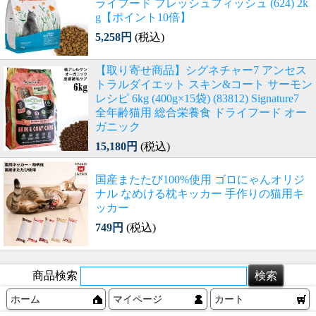
ライフード フレッシュフィッシュ (624) 2k
g【ポイント10倍】
5,258円
(税込)
【取り寄せ商品】シグネチャー7 アンセス
トラルダイエット スキン&コート サーモン
レシピ 6kg (400g×15袋) (83812) Signature7
全年齢猫用 総合栄養食 ドライフード オー
ガニック
15,180円
(税込)
国産またたび100%使用 ゴロにゃんオリジ
ナル なめける枕キッカー 手作りの猫用キ
ッカー
749円
(税込)
商品検索
ホーム
マイページ
カート