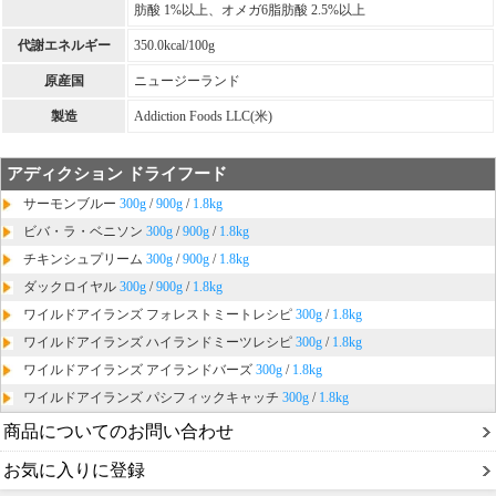
肪酸 1%以上、オメガ6脂肪酸 2.5%以上
代謝エネルギー
350.0kcal/100g
原産国
ニュージーランド
製造
Addiction Foods LLC(米)
アディクション ドライフード
サーモンブルー
300g
/
900g
/
1.8kg
ビバ・ラ・ベニソン
300g
/
900g
/
1.8kg
チキンシュプリーム
300g
/
900g
/
1.8kg
ダックロイヤル
300g
/
900g
/
1.8kg
ワイルドアイランズ フォレストミートレシピ
300g
/
1.8kg
ワイルドアイランズ ハイランドミーツレシピ
300g
/
1.8kg
ワイルドアイランズ アイランドバーズ
300g
/
1.8kg
ワイルドアイランズ パシフィックキャッチ
300g
/
1.8kg
商品についてのお問い合わせ
お気に入りに登録