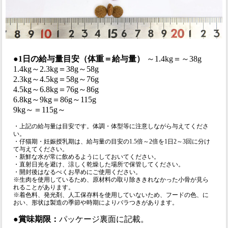
●1日の給与量目安（体重＝給与量）
～1.4kg＝～38g
1.4kg～2.3kg＝38g～58g
2.3kg～4.5kg＝58g～76g
4.5kg～6.8kg＝76g～86g
6.8kg～9kg＝86g～115g
9kg～＝115g～
・上記の給与量は目安です。体調・体型等に注意しながら与えてくださ
い。
・仔猫期・妊娠授乳期は、給与量の目安の1.5倍～2倍を1日2～3回に分け
て与えてください。
・新鮮な水が常に飲めるようにしておいてください。
・直射日光を避け、涼しく乾燥した場所で保管してください。
・開封後はなるべくお早めにご使用ください。
※生肉を使用しているため、原材料の取り除ききれなかった小骨が見ら
れることがあります。
※着色料、発光剤、人工保存料を使用していないため、フードの色、に
おい、形状は製造の季節や時期によりバラつきがあります。
●賞味期限：
パッケージ裏面に記載。