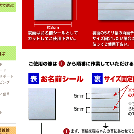
ド
ード
サポート
ピング
／猫草
ト