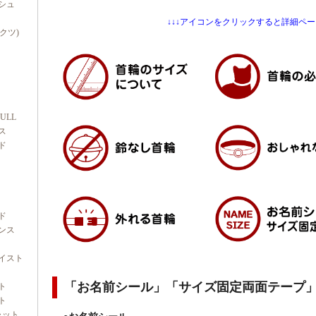
シュ
↓↓↓アイコンをクリックすると詳細ペー
ダクツ)
FULL
ス
ド
ド
ンス
イスト
「お名前シール」「サイズ固定両面テープ
ト
ト
ャット