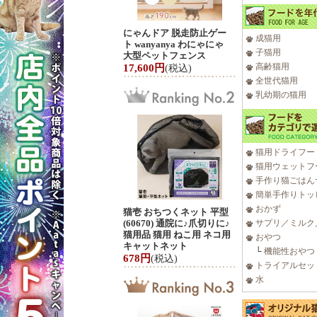
にゃんドア 脱走防止ゲー
成猫用
ト wanyanya わにゃにゃ
子猫用
大型ペットフェンス
高齢猫用
17,600円
(税込)
全世代猫用
乳幼期の猫用
猫用ドライフー
猫用ウェットフ
手作り猫ごはん
簡単手作りトッ
おかず
猫壱 おちつくネット 平型
(60670) 通院に♪爪切りに♪
サプリ／ミルク
猫用品 猫用 ねこ用 ネコ用
おやつ
キャットネット
└
機能性おやつ
678円
(税込)
トライアルセッ
水