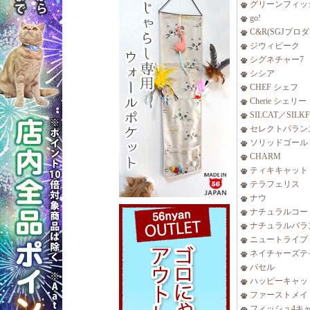
グリーンフィッ
go!
C&R(SGJプロ
ジウィピーク
シグネチャー7
シシア
CHEF シェフ
Cherie シェリー
SILCAT／SILK
セレクトバラン
ソリッドゴール
CHARM
ティキキャット
テラフェリス
ナウ
ナチュラルコー
ナチュラルバラ
ニュートライプ
ネイチャーズテ
バセル
ハッピーキャッ
ファーストメイ
フィッシュ4キ