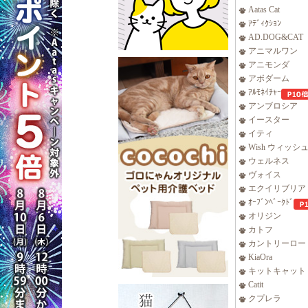
Aatas Cat
ｱﾃﾞｨｸｼｮﾝ
AD.DOG&CAT
アニマルワン
アニモンダ
アボダーム
ｱﾙﾓﾈｲﾁｬｰ
アンブロシア
イースター
イティ
Wish ウィッシ
ウェルネス
ヴォイス
エクイリブリア
ｵｰﾌﾞﾝﾍﾞｰｸﾄﾞ
オリジン
カトフ
カントリーロー
KiaOra
キットキャット
Catit
クプレラ