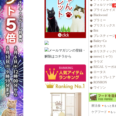
フォルツァ10
プライムケイズ
Blackwood
プラミー
ブリスミックス
Brit
プレスティージ
Bailey+Co
ボスケス
ホリスティック
meow(ミャウ)
ラウズ
REGAL リーガ
ロータス
ロットプレミア
RONRON
ワイソン
療法食
▼
もっと見
ケアフード
▼
もっ