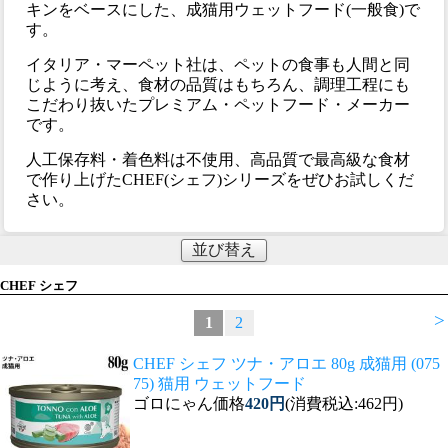
キンをベースにした、成猫用ウェットフード(一般食)で
す。
イタリア・マーペット社は、ペットの食事も人間と同
じように考え、食材の品質はもちろん、調理工程にも
こだわり抜いたプレミアム・ペットフード・メーカー
です。
人工保存料・着色料は不使用、高品質で最高級な食材
で作り上げたCHEF(シェフ)シリーズをぜひお試しくだ
さい。
並び替え
CHEF シェフ
>
1
2
CHEF シェフ ツナ・アロエ 80g 成猫用 (075
75) 猫用 ウェットフード
ゴロにゃん価格
420円
(消費税込:462円)