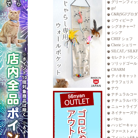
グリーンフィッ
go!
C&R(SGJプロ
ジウィピーク
シグネチャー7
シシア
CHEF シェフ
Cherie シェリー
SILCAT／SILK
セレクトバラン
ソリッドゴール
CHARM
ティキキャット
テラフェリス
ナウ
ナチュラルコー
ナチュラルバラ
ニュートライプ
ネイチャーズテ
バセル
ハッピーキャッ
ファーストメイ
フィッシュ4キ