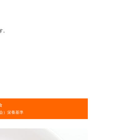
す。
食
会）栄養基準