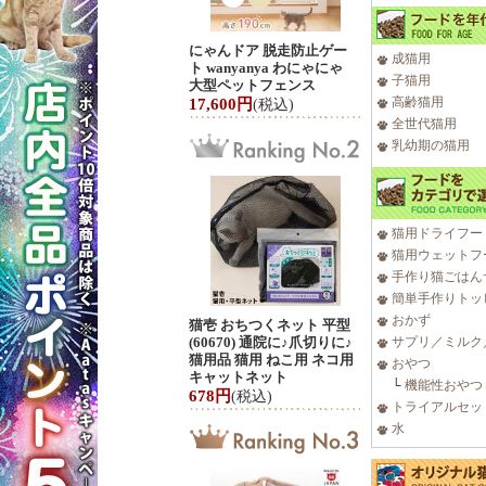
にゃんドア 脱走防止ゲー
成猫用
ト wanyanya わにゃにゃ
子猫用
大型ペットフェンス
高齢猫用
17,600円
(税込)
全世代猫用
乳幼期の猫用
猫用ドライフー
猫用ウェットフ
手作り猫ごはん
簡単手作りトッ
おかず
猫壱 おちつくネット 平型
(60670) 通院に♪爪切りに♪
サプリ／ミルク
猫用品 猫用 ねこ用 ネコ用
おやつ
キャットネット
└
機能性おやつ
678円
(税込)
トライアルセッ
水