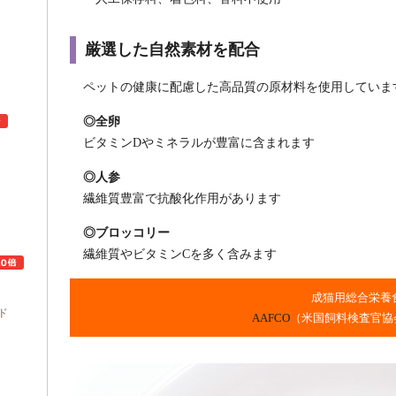
厳選した自然素材を配合
ペットの健康に配慮した高品質の原材料を使用していま
◎全卵
ビタミンDやミネラルが豊富に含まれます
◎人参
ュ
繊維質豊富で抗酸化作用があります
◎ブロッコリー
繊維質やビタミンCを多く含みます
成猫用総合栄養
ド
AAFCO
（米国飼料検査官協