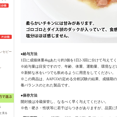
レセピー
●給与方法
1日に成猫体重4kgあたり約3個を1日2-3回に分けて与えて
※給与量は目安ですので、年齢、体重、運動量、環境など
ル
※新鮮な水をいつでも飲めるように用意をしてください。
※この商品は、AAFCOの定める分析試験の結果、成猫期
養バランスのとれた製品です。
●保存方法
開封後は冷蔵保管し、なるべく早く与えてください。
る
※色・硬さ・性状等に若干ばらつきがありますが、品質に
と見る