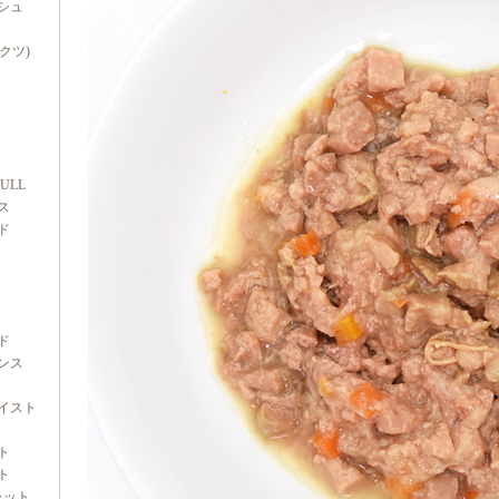
シュ
ダクツ)
FULL
ス
ド
ド
ンス
イスト
ト
ト
ャット