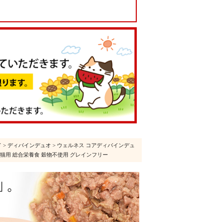
ド
>
ディバインデュオ
> ウェルネス コアディバインデュ
パテ 成猫用 総合栄養食 穀物不使用 グレインフリー