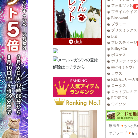
フォルツァ10
プライムケイズ
Blackwood
プラミー
ブリスミックス
Brit
プレスティージ
Bailey+Co
ボスケス
ホリスティック
meow(ミャウ)
ラウズ
REGAL リーガ
ロータス
ロットプレミア
RONRON
ワイソン
療法食
▼
もっと見
ケアフード
▼
もっ