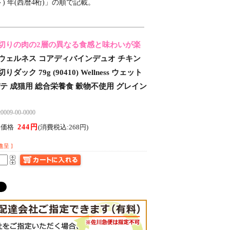
) 年(西暦4桁)」の順で記載。
切りの肉の2層の異なる食感と味わいが楽
ウェルネス コアディバインデュオ チキン
ダック 79g (90410) Wellness ウェット
パテ 成猫用 総合栄養食 穀物不使用 グレイン
09-00-0000
244円
ん価格
(消費税込:268円)
進呈 ]