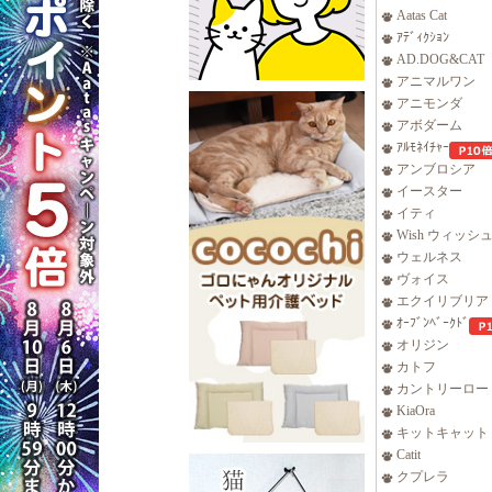
Aatas Cat
ｱﾃﾞｨｸｼｮﾝ
AD.DOG&CAT
アニマルワン
アニモンダ
アボダーム
ｱﾙﾓﾈｲﾁｬｰ
アンブロシア
イースター
イティ
Wish ウィッシ
ウェルネス
ヴォイス
エクイリブリア
ｵｰﾌﾞﾝﾍﾞｰｸﾄﾞ
オリジン
カトフ
カントリーロー
KiaOra
キットキャット
Catit
クプレラ