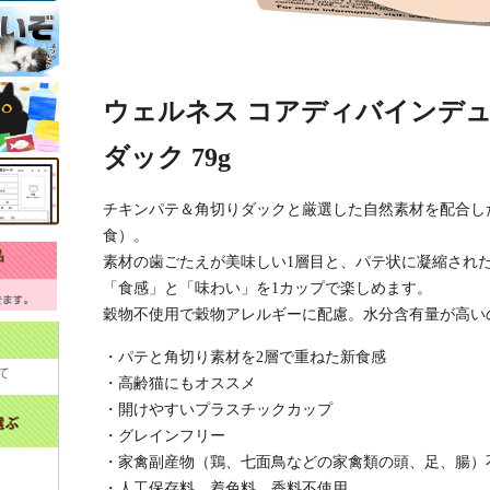
ウェルネス コアディバインデュ
ダック 79g
チキンパテ＆角切りダックと厳選した自然素材を配合し
食）。
素材の歯ごたえが美味しい1層目と、パテ状に凝縮され
「食感」と「味わい」を1カップで楽しめます。
穀物不使用で穀物アレルギーに配慮。水分含有量が高い
・パテと角切り素材を2層で重ねた新食感
て
・高齢猫にもオススメ
・開けやすいプラスチックカップ
・グレインフリー
・家禽副産物（鶏、七面鳥などの家禽類の頭、足、腸）
・人工保存料、着色料、香料不使用