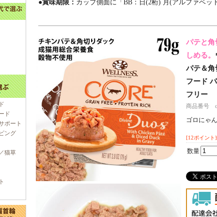
●賞味期限：
カップ側面に「BB：日(2桁) 月(アルファベット
パテと角
しめる。
パテ＆角切り
フード 
フリー
ド
商品番号 c00
ード
ゴロにゃ
サポート
ピング
[12ポイント
数量
／猫草
ト