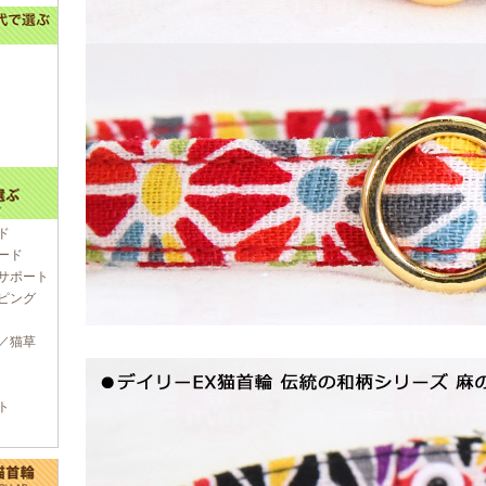
ド
ード
サポート
ピング
／猫草
ト