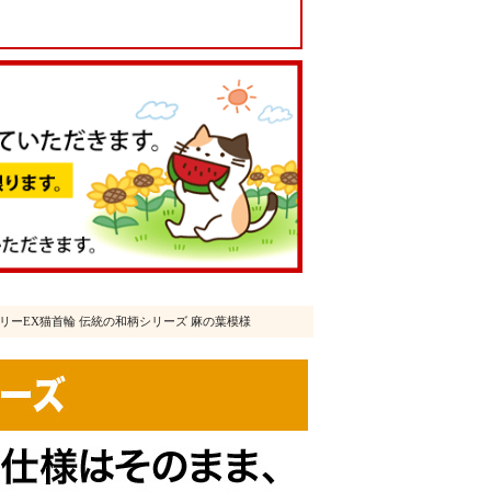
イリーEX猫首輪 伝統の和柄シリーズ 麻の葉模様