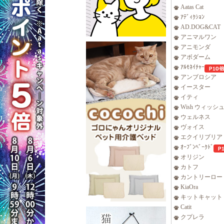
Aatas Cat
ｱﾃﾞｨｸｼｮﾝ
AD.DOG&CAT
アニマルワン
アニモンダ
アボダーム
ｱﾙﾓﾈｲﾁｬｰ
アンブロシア
イースター
イティ
Wish ウィッシ
ウェルネス
ヴォイス
エクイリブリア
ｵｰﾌﾞﾝﾍﾞｰｸﾄﾞ
オリジン
カトフ
カントリーロー
KiaOra
キットキャット
Catit
クプレラ