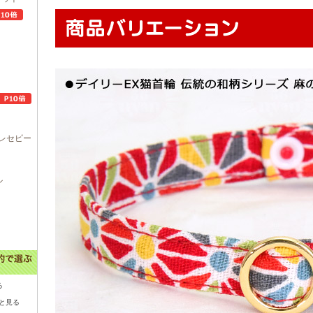
レセピー
ル
る
と見る