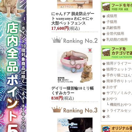
にゃんドア 脱走防止ゲー
成猫用
ト wanyanya わにゃにゃ
子猫用
大型ペットフェンス
高齢猫用
17,600円
(税込)
全世代猫用
乳幼期の猫用
猫用ドライフー
猫用ウェットフ
手作り猫ごはん
簡単手作りトッ
おかず
デイリー猫首輪10ミリ幅
くすみカラー
サプリ／ミルク
838円
(税込)
おやつ
└
機能性おやつ
トライアルセッ
水