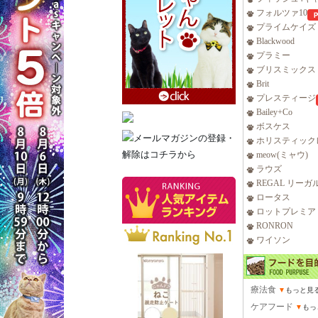
フォルツァ10
プライムケイズ
Blackwood
プラミー
ブリスミックス
Brit
プレスティージ
Bailey+Co
ボスケス
ホリスティック
meow(ミャウ)
ラウズ
REGAL リーガ
ロータス
ロットプレミア
RONRON
ワイソン
療法食
▼
もっと見
ケアフード
▼
もっ