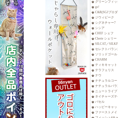
グリーンフィッ
go!
C&R(SGJプロ
ジウィピーク
シグネチャー7
シシア
CHEF シェフ
Cherie シェリー
SILCAT／SILK
セレクトバラン
ソリッドゴール
CHARM
ティキキャット
テラフェリス
ナウ
ナチュラルコー
ナチュラルバラ
ニュートライプ
ネイチャーズテ
バセル
ハッピーキャッ
ファーストメイ
フィッシュ4キ