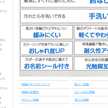
シュ
ダクツ)
FULL
ス
ド
ド
ンス
首輪のサイズについて
鈴なし首輪
イスト
首輪の必要性
おしゃれな首輪
ト
やさしい首輪
安心な首輪
ト
ャット