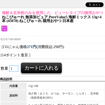
海鮮＆玄米粉のみを使用した、ピューレタイプの猫用おやつ
ねこぴゅーれ 無添加ピュア PureValue5 海鮮ミックス 13g×4
本 (45078) ねこぴゅ～れ 猫用おやつ 日本産
82167-00-0000
ゴロにゃん価格
271円
(消費税込:298円)
[14ポイント進呈 ]
数量
商品説明
内容量
13g×4本
魚介類（まぐろ、かつお、サーモン、しらす）、玄米粉
原材料
（鳥取県産米100%）