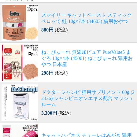
スマイリー キャットペースト スティック
ペロッて 鮭 10g×7本 (34603) 猫用おやつ
880円
(税込)
ねこぴゅーれ 無添加ピュア PureValue5 ま
ぐろ 13g×4本 (45061) ねこぴゅ～れ 猫用お
やつ 日本産
298円
(税込)
ドクターシャンピ 猫用サプリメント 60g (2
2336) シャンピニオンエキス配合 マッシュ
ルーム
3,300円
(税込)
キャットハピネス チューレはみがき 猫用