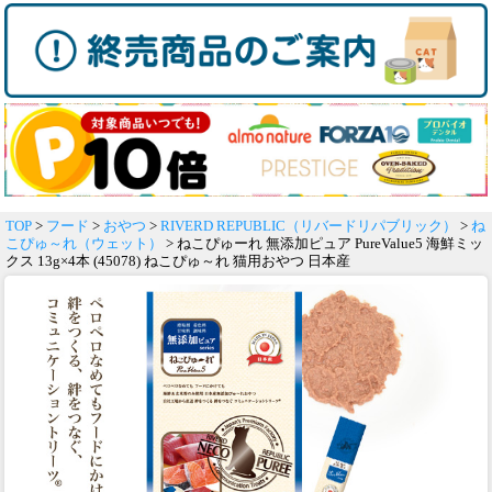
TOP
>
フード
>
おやつ
>
RIVERD REPUBLIC（リバードリパブリック）
>
ね
こぴゅ～れ（ウェット）
> ねこぴゅーれ 無添加ピュア PureValue5 海鮮ミッ
クス 13g×4本 (45078) ねこぴゅ～れ 猫用おやつ 日本産