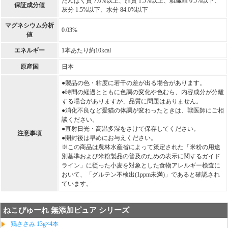
たんぱく質 7.0%以上、脂質 1.5%以上、粗繊維 0.5%以下、
保証成分値
灰分 1.5%以下、水分 84.0%以下
マグネシウム分析
0.03%
値
エネルギー
1本あたり約10kcal
原産国
日本
●製品の色・粘度に若干の差が出る場合があります。
●時間の経過とともに色調の変化や色むら、内容成分が分離
する場合がありますが、品質に問題はありません。
●消化不良など愛猫の体調が変わったときは、獣医師にご相
談ください。
●直射日光・高温多湿をさけて保存してください。
注意事項
●開封後は早めにお与えください。
※この商品は農林水産省によって策定された「米粉の用途
別基準および米粉製品の普及のための表示に関するガイド
ライン」に従った小麦を対象とした食物アレルギー検査に
おいて、「グルテン不検出(1ppm未満)」であると確認され
ています。
ねこぴゅーれ 無添加ピュア シリーズ
鶏ささみ 13g×4本