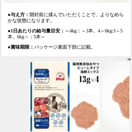
●与え方：
開封前に揉んでいただくことで、よりなめら
かな状態になります。
●1日あたりの給与量目安：
～4kg：～3本、4～6kg:3～5
本、6kg～：5本～
●賞味期限：
パッケージ裏面下部に記載。