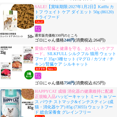
SALE!
【賞味期限:2027年1月2日】Katffu カ
トフ ウェイト ケア ダイエット 50g (86120)
ドライフード
通常販売価格330円のところ
ゴロにゃん価格
240円
(消費税込:264円)
愛猫の腎臓と健康を守る、おいしいケアフ
ード。
SILKFULL シルクフル 猫用 ウェット
フード 35g×3種セット (マグロ / カツオ / チ
キン) 腎臓ケア シルキャット
ゴロにゃん価格
750円
(消費税込:825円)
HAPPYCAT 成猫 消化器の健康維持に配慮
正規輸入品
ハッピーキャット ミート in ソー
ス パウチ ストマック&インテスティン (成
猫・消化器ケア) 85g (73055) ウェットフー
ド 総合栄養食 グレインフリー