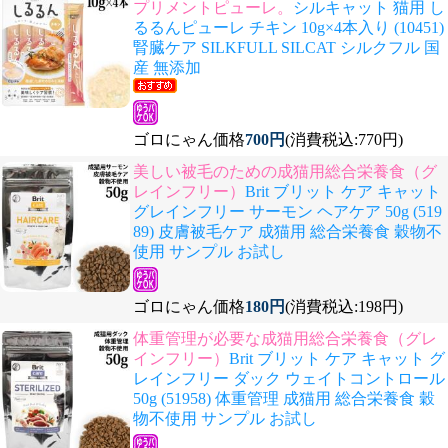
プリメントピューレ。
シルキャット 猫用 し
るるんピューレ チキン 10g×4本入り (10451)
腎臓ケア SILKFULL SILCAT シルクフル 国
産 無添加
ゴロにゃん価格
700円
(消費税込:770円)
美しい被毛のための成猫用総合栄養食（グ
レインフリー）
Brit ブリット ケア キャット
グレインフリー サーモン ヘアケア 50g (519
89) 皮膚被毛ケア 成猫用 総合栄養食 穀物不
使用 サンプル お試し
ゴロにゃん価格
180円
(消費税込:198円)
体重管理が必要な成猫用総合栄養食（グレ
インフリー）
Brit ブリット ケア キャット グ
レインフリー ダック ウェイトコントロール
50g (51958) 体重管理 成猫用 総合栄養食 穀
物不使用 サンプル お試し