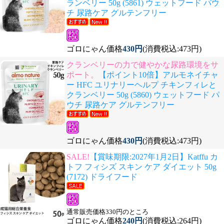
ランベリー 50g (5861) ウェットフード パウ
チ 尿路ケア グルテンフリー
ゴロにゃん価格
430円
(消費税込:473円)
クランベリーの力で健やかな尿路環境をサ
ポート。
【ポイント10倍】アルモネイチャ
ー HFC ユリナリーヘルプ チキンフィレと
クランベリー 50g (5860) ウェットフード パ
ウチ 尿路ケア グルテンフリー
ゴロにゃん価格
430円
(消費税込:473円)
SALE!
【賞味期限:2027年1月2日】Katffu カ
トフ フィシズ スキン ケア ダイエット 50g
(7172) ドライフード
通常販売価格330円のところ
ゴロにゃん価格
240円
(消費税込:264円)