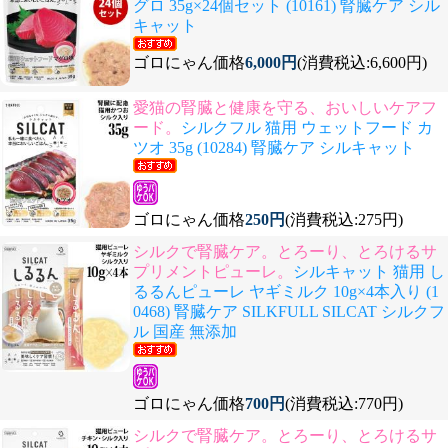
グロ 35g×24個セット (10161) 腎臓ケア シル
キャット
ゴロにゃん価格
6,000円
(消費税込:6,600円)
愛猫の腎臓と健康を守る、おいしいケアフ
ード。
シルクフル 猫用 ウェットフード カ
ツオ 35g (10284) 腎臓ケア シルキャット
ゴロにゃん価格
250円
(消費税込:275円)
シルクで腎臓ケア。とろーり、とろけるサ
プリメントピューレ。
シルキャット 猫用 し
るるんピューレ ヤギミルク 10g×4本入り (1
0468) 腎臓ケア SILKFULL SILCAT シルクフ
ル 国産 無添加
ゴロにゃん価格
700円
(消費税込:770円)
シルクで腎臓ケア。とろーり、とろけるサ