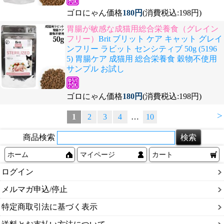
ゴロにゃん価格
180円
(消費税込:198円)
胃腸が敏感な成猫用総合栄養食（グレイン
フリー）
Brit ブリット ケア キャット グレイ
ンフリー ラビット センシティブ 50g (5196
5) 胃腸ケア 成猫用 総合栄養食 穀物不使用
サンプル お試し
ゴロにゃん価格
180円
(消費税込:198円)
>
1
2
3
4
…
10
商品検索
ホーム
マイページ
カート
ログイン
メルマガ申込/停止
特定商取引法に基づく表示