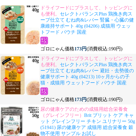
ドライフードにプラスして、トッピングに
も便利。
セレクトバランスPlus 鶏挽き肉ス
ープ仕立て むね肉&レバー 腎臓・心臓の健
康維持サポート 40g (04206) 成猫用 ウェッ
トフード パウチ 国産
ゴロにゃん価格
173円
(消費税込:190円)
ドライフードにプラスして、トッピングに
も便利。
セレクトバランスPlus 鶏挽き肉ス
ープ仕立て むね肉&レバー 避妊・去勢後の
健康サポート 40g (04213) 10ヶ月からの子
猫・成猫用 ウェットフード パウチ 国産
ゴロにゃん価格
173円
(消費税込:190円)
尿の健康ケアのための成猫用総合栄養食
（グレインフリー）
Brit ブリット ケア キャ
ット グレインフリー チキン ユリナリー 50g
(51941) 尿の健康ケア 成猫用 総合栄養食 穀
物不使用 サンプル お試し