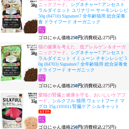
ニックフード。
シグネチャー7 アンセスト
ラルダイエット ユリナリー サーモンレシピ
50g (84710) Signature7 全年齢猫用 総合栄養
食 ドライフード オーガニック
ゴロにゃん価格
250円
(消費税込:275円)
猫の健康を考えた、低アレルゲン＆オーガ
ニックフード。
シグネチャー7 アンセスト
ラルダイエット イミューン チキンレシピ 5
0g (84703) Signature7 全年齢猫用 総合栄養食
ドライフード オーガニック
ゴロにゃん価格
250円
(消費税込:275円)
愛猫の腎臓と健康を守る、おいしいケアフ
ード。
シルクフル 猫用 ウェットフード マ
グロ 35g (10161) 腎臓ケア シルキャット
ゴロにゃん価格
250円
(消費税込:275円)