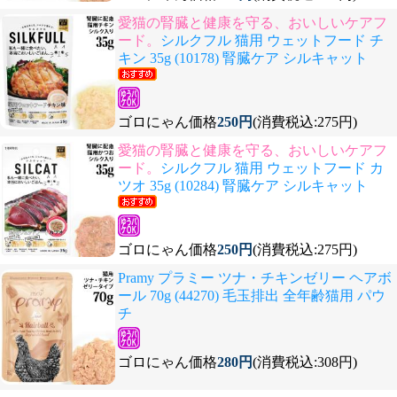
愛猫の腎臓と健康を守る、おいしいケアフ
ード。
シルクフル 猫用 ウェットフード チ
キン 35g (10178) 腎臓ケア シルキャット
ゴロにゃん価格
250円
(消費税込:275円)
愛猫の腎臓と健康を守る、おいしいケアフ
ード。
シルクフル 猫用 ウェットフード カ
ツオ 35g (10284) 腎臓ケア シルキャット
ゴロにゃん価格
250円
(消費税込:275円)
Pramy プラミー ツナ・チキンゼリー ヘアボ
ール 70g (44270) 毛玉排出 全年齢猫用 パウ
チ
ゴロにゃん価格
280円
(消費税込:308円)