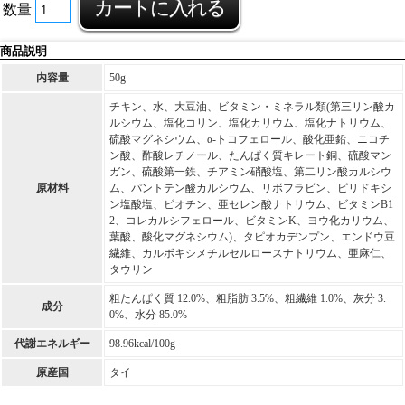
数量
商品説明
内容量
50g
チキン、水、大豆油、ビタミン・ミネラル類(第三リン酸カ
ルシウム、塩化コリン、塩化カリウム、塩化ナトリウム、
硫酸マグネシウム、α-トコフェロール、酸化亜鉛、ニコチ
ン酸、酢酸レチノール、たんぱく質キレート銅、硫酸マン
ガン、硫酸第一鉄、チアミン硝酸塩、第二リン酸カルシウ
原材料
ム、パントテン酸カルシウム、リボフラビン、ピリドキシ
ン塩酸塩、ビオチン、亜セレン酸ナトリウム、ビタミンB1
2、コレカルシフェロール、ビタミンK、ヨウ化カリウム、
葉酸、酸化マグネシウム)、タピオカデンプン、エンドウ豆
繊維、カルボキシメチルセルロースナトリウム、亜麻仁、
タウリン
粗たんぱく質 12.0%、粗脂肪 3.5%、粗繊維 1.0%、灰分 3.
成分
0%、水分 85.0%
代謝エネルギー
98.96kcal/100g
原産国
タイ