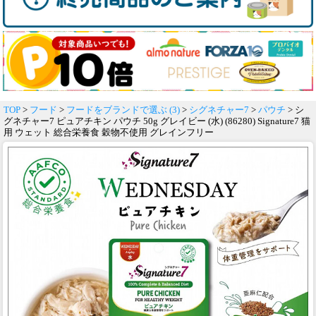
TOP
>
フード
>
フードをブランドで選ぶ (3)
>
シグネチャー7
>
パウチ
> シ
グネチャー7 ピュアチキン パウチ 50g グレイビー (水) (86280) Signature7 猫
用 ウェット 総合栄養食 穀物不使用 グレインフリー