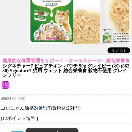
健康的な体重管理をサポート・オールステージ・総合栄養食
シグネチャー7 ピュアチキン パウチ 50g グレイビー (水) (862
80) Signature7 猫用 ウェット 総合栄養食 穀物不使用 グレイ
ンフリー
d0024-00-0001
ゴロにゃん価格
240円
(消費税込:264円)
[12ポイント進呈 ]