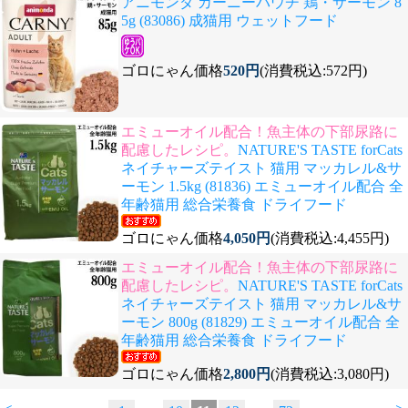
アニモンダ カーニーパウチ 鶏・サーモン 8
5g (83086) 成猫用 ウェットフード
ゴロにゃん価格
520円
(消費税込:572円)
エミューオイル配合！魚主体の下部尿路に
配慮したレシピ。
NATURE'S TASTE forCats
ネイチャーズテイスト 猫用 マッカレル&サ
ーモン 1.5kg (81836) エミューオイル配合 全
年齢猫用 総合栄養食 ドライフード
ゴロにゃん価格
4,050円
(消費税込:4,455円)
エミューオイル配合！魚主体の下部尿路に
配慮したレシピ。
NATURE'S TASTE forCats
ネイチャーズテイスト 猫用 マッカレル&サ
ーモン 800g (81829) エミューオイル配合 全
年齢猫用 総合栄養食 ドライフード
ゴロにゃん価格
2,800円
(消費税込:3,080円)