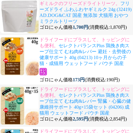
ギミルクのフリーズドライトリーツ。
フリ
ーズドライ ふわふわヤギミルク 24g (32419)
AD.DOG&CAT 国産 無添加 犬猫用 おやつ
ミラクルトリーツ
ゴロにゃん価格
1,700円
(消費税込:1,870円)
ドライフードにプラスして、トッピングに
も便利。
セレクトバランスPlus 鶏挽き肉ス
ープ仕立て むね肉&レバー 避妊・去勢後の
健康サポート 40g (04213) 10ヶ月からの子
猫・成猫用 ウェットフード パウチ 国産
ゴロにゃん価格
173円
(消費税込:190円)
ドライフードにプラスして、トッピングに
も便利。
セレクトバランスPlus 鶏挽き肉ス
ープ仕立て むね肉&レバー 腎臓・心臓の健
康維持サポート 40g×15袋セット (04206) 成
猫用 ウェットフード パウチ 国産
ゴロにゃん価格
2,595円
(消費税込:2,854円)
ドライフードにプラスして、トッピングに