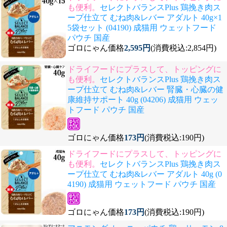
も便利。
セレクトバランスPlus 鶏挽き肉ス
ープ仕立て むね肉&レバー アダルト 40g×1
5袋セット (04190) 成猫用 ウェットフード
パウチ 国産
ゴロにゃん価格
2,595円
(消費税込:2,854円)
ドライフードにプラスして、トッピングに
も便利。
セレクトバランスPlus 鶏挽き肉ス
ープ仕立て むね肉&レバー 腎臓・心臓の健
康維持サポート 40g (04206) 成猫用 ウェッ
トフード パウチ 国産
ゴロにゃん価格
173円
(消費税込:190円)
ドライフードにプラスして、トッピングに
も便利。
セレクトバランスPlus 鶏挽き肉ス
ープ仕立て むね肉&レバー アダルト 40g (0
4190) 成猫用 ウェットフード パウチ 国産
ゴロにゃん価格
173円
(消費税込:190円)