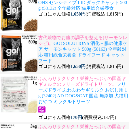
ONS センシティブ LID ダックキャット 500
g (58132) 全年齢対応 猫用総合栄養食
ゴロにゃん価格
1,650円
(消費税込:1,815円)
古代穀物でお腹の調子を整える(サーモンレ
シピ)。
GO! SOLUTIONS 消化＋腸の健康ケ
ア サーモンキャット 500g (58163) 全年齢対
応 猫用総合栄養食 ドライフード キャット
フード
ゴロにゃん価格
1,650円
(消費税込:1,815円)
ふんわりサクサク！栄養たっぷりの国産ヤ
ギミルクのフリーズドライトリーツ。
フリ
ーズドライ ふわふわヤギミルク お試し用 1
g (32402) AD.DOG&CAT 国産 無添加 犬猫用
おやつ ミラクルトリーツ
ゴロにゃん価格
170円
(消費税込:187円)
ふんわりサクサク！栄養たっぷりの国産ヤ