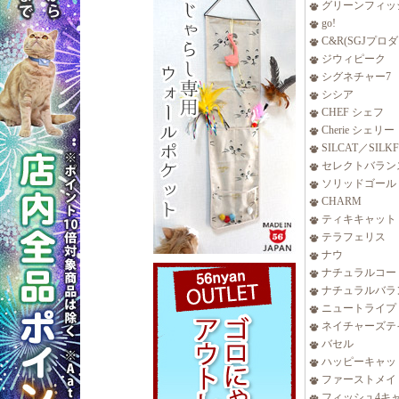
グリーンフィッ
go!
C&R(SGJプロ
ジウィピーク
シグネチャー7
シシア
CHEF シェフ
Cherie シェリー
SILCAT／SILK
セレクトバラン
ソリッドゴール
CHARM
ティキキャット
テラフェリス
ナウ
ナチュラルコー
ナチュラルバラ
ニュートライプ
ネイチャーズテ
バセル
ハッピーキャッ
ファーストメイ
フィッシュ4キ