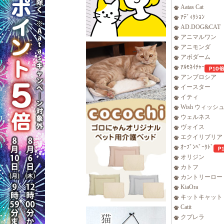
Aatas Cat
ｱﾃﾞｨｸｼｮﾝ
AD.DOG&CAT
アニマルワン
アニモンダ
アボダーム
ｱﾙﾓﾈｲﾁｬｰ
アンブロシア
イースター
イティ
Wish ウィッシ
ウェルネス
ヴォイス
エクイリブリア
ｵｰﾌﾞﾝﾍﾞｰｸﾄﾞ
オリジン
カトフ
カントリーロー
KiaOra
キットキャット
Catit
クプレラ