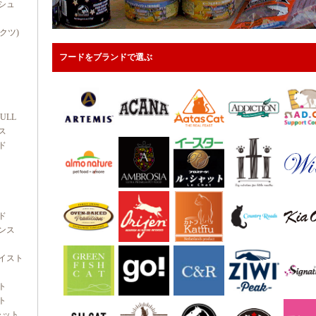
シュ
ダクツ)
フードをブランドで選ぶ
FULL
ス
ド
ド
ンス
イスト
ト
ト
ャット