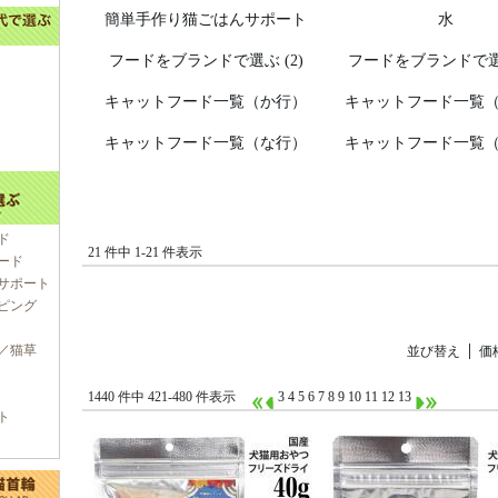
簡単手作り猫ごはんサポート
水
フードをブランドで選ぶ (2)
フードをブランドで選ぶ
キャットフード一覧（か行）
キャットフード一覧
キャットフード一覧（な行）
キャットフード一覧
ド
21 件中 1-21 件表示
ード
サポート
ピング
／猫草
並び替え
価
1440 件中 421-480 件表示
3
4
5
6
7
8
9
10
11
12
13
ト