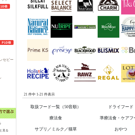
レセピー
ル
21 件中 1-21 件表示
取扱フード一覧（50音順）
ドライフード
療法食
準療法食・ケアフ
る
サプリ／ミルク／猫草
おやつ
と見る