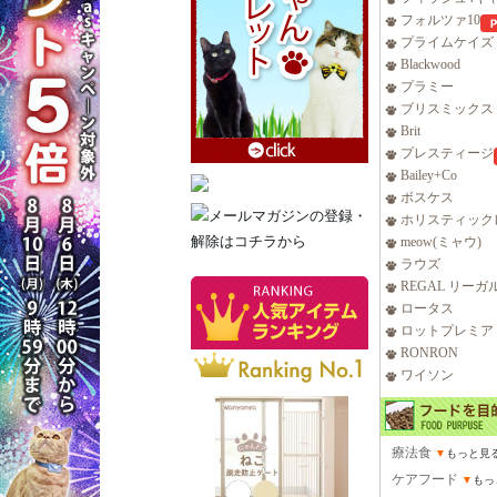
フォルツァ10
プライムケイズ
Blackwood
プラミー
ブリスミックス
Brit
プレスティージ
Bailey+Co
ボスケス
ホリスティック
meow(ミャウ)
ラウズ
REGAL リーガ
ロータス
ロットプレミア
RONRON
ワイソン
療法食
▼
もっと見
ケアフード
▼
もっ