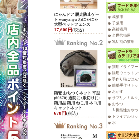
にゃんドア 脱走防止ゲー
成猫用
ト wanyanya わにゃにゃ
子猫用
大型ペットフェンス
高齢猫用
17,600円
(税込)
全世代猫用
乳幼期の猫用
猫用ドライフー
猫用ウェットフ
手作り猫ごはん
簡単手作りトッ
おかず
猫壱 おちつくネット 平型
(60670) 通院に♪爪切りに♪
サプリ／ミルク
猫用品 猫用 ねこ用 ネコ用
おやつ
キャットネット
└
機能性おやつ
678円
(税込)
トライアルセッ
水