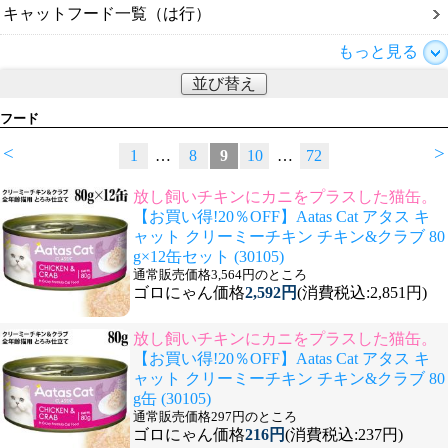
キャットフード一覧（は行）
もっと見る
並び替え
フード
<
>
1
…
8
9
10
…
72
放し飼いチキンにカニをプラスした猫缶。
【お買い得!20％OFF】Aatas Cat アタス キ
ャット クリーミーチキン チキン&クラブ 80
g×12缶セット (30105)
通常販売価格3,564円のところ
ゴロにゃん価格
2,592円
(消費税込:2,851円)
放し飼いチキンにカニをプラスした猫缶。
【お買い得!20％OFF】Aatas Cat アタス キ
ャット クリーミーチキン チキン&クラブ 80
g缶 (30105)
通常販売価格297円のところ
ゴロにゃん価格
216円
(消費税込:237円)