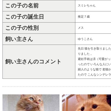
この子の名前
スミレちゃん
この子の誕生日
推定７歳
この子の性別
メス
飼い主さん
ゆうこさん
先日 猫を引き取りまし
りました 。
避妊手術は済（可愛がっ
飼い主さんのコメント
ったので いろんな人にい
婦人のような猫で 老猫
たので こんなシンデレ