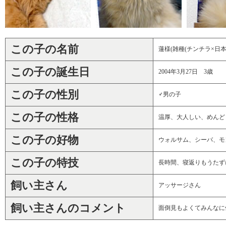
この子の名前
蓮様(雑種(チンチラ×日本
この子の誕生日
2004年3月27日 3歳
この子の性別
♂男の子
この子の性格
温厚、大人しい、めんど
この子の好物
ウォルサム、シーバ、モ
この子の特技
長時間、寝返りもうたず
飼い主さん
アッサージさん
飼い主さんのコメント
面倒見もよくてみんなに