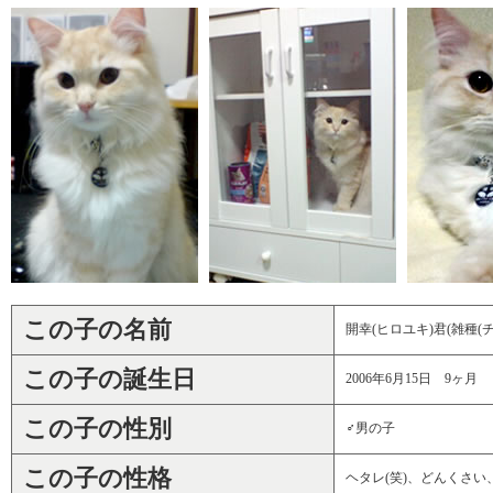
この子の名前
開幸(ヒロユキ)君(雑種(
この子の誕生日
2006年6月15日 9ヶ月
この子の性別
♂男の子
この子の性格
ヘタレ(笑)、どんくさ