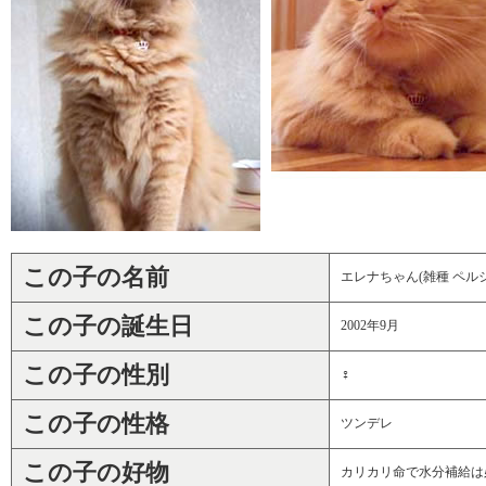
この子の名前
エレナちゃん(雑種 ペルシ
この子の誕生日
2002年9月
この子の性別
♀
この子の性格
ツンデレ
この子の好物
カリカリ命で水分補給は